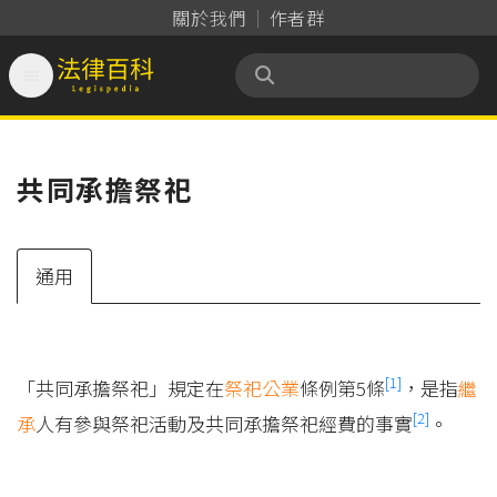
關於我們
作者群

法律百科 Legispedia
共同承擔祭祀
通用
[1]
「共同承擔祭祀」規定在
祭祀公業
條例第5條
，是指
繼
[2]
承
人有參與祭祀活動及共同承擔祭祀經費的事實
。