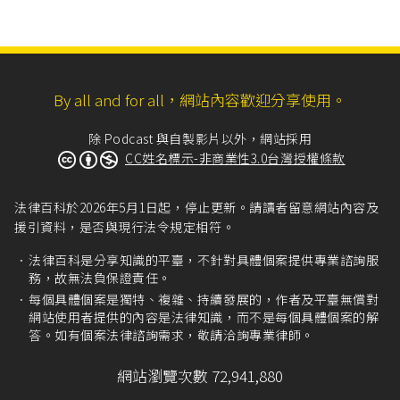
By all and for all，網站內容歡迎分享使用。
除 Podcast 與自製影片以外，網站採用
CC姓名標示-非商業性3.0台灣授權條款
法律百科於2026年5月1日起，停止更新。請讀者留意網站內容及
援引資料，是否與現行法令規定相符。
法律百科是分享知識的平臺，不針對具體個案提供專業諮詢服
務，故無法負保證責任。
每個具體個案是獨特、複雜、持續發展的，作者及平臺無償對
網站使用者提供的內容是法律知識，而不是每個具體個案的解
答。如有個案法律諮詢需求，敬請洽詢專業律師。
網站瀏覽次數 72,941,880