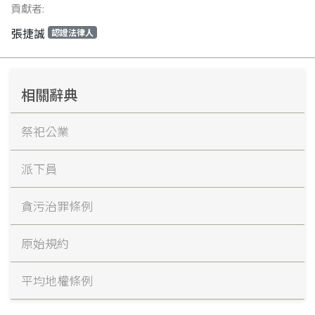
貢獻者:
張捷誠
認證法律人
相關辭典
祭祀公業
派下員
貪污治罪條例
原始規約
平均地權條例