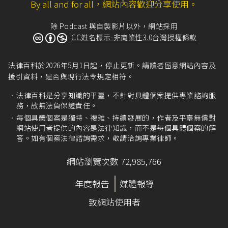
By all and for all，網站內容歡迎分享使用。
除 Podcast 與自製影片以外，網站採用
CC姓名標示-非商業性3.0台灣授權條款
法律百科於2026年5月1日起，停止更新。請讀者留意網站內容及
援引資料，是否與現行法令規定相符。
法律百科是分享知識的平臺，不針對具體個案提供專業諮詢服
務，故無法負保證責任。
每個具體個案是獨特、複雜、持續發展的，作者及平臺無償對
網站使用者提供的內容是法律知識，而不是每個具體個案的解
答。如有個案法律諮詢需求，敬請洽詢專業律師。
網站瀏覽次數 72,985,766
年度報告
媒體報導
致網站使用者