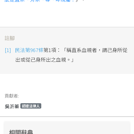
註腳
民法第967條
第1項：「稱直系血親者，謂己身所從
出或從己身所出之血親。」
貢獻者:
吳沂蓁
認證法律人
相關辭典