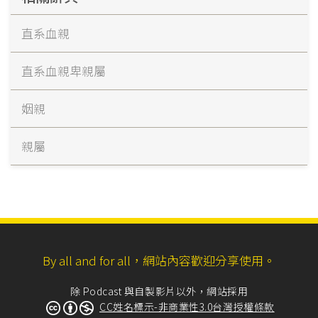
直系血親
直系血親卑親屬
姻親
親屬
By all and for all，網站內容歡迎分享使用。
除 Podcast 與自製影片以外，網站採用
CC姓名標示-非商業性3.0台灣授權條款