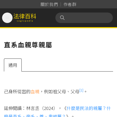
關於我們
作者群

法律百科 Legispedia
直系血親尊親屬
通用
[1]
己身所從岀的
血親
，例如祖父母、父母
。
延伸閱讀：林言丞（2024），《
什麼是民法的親屬？什
麼是直系、旁系、尊、卑親屬？
》。