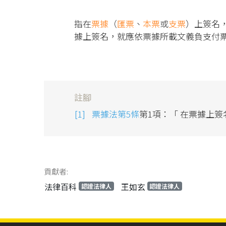
指在
票據
（
匯票
、
本票
或
支票
）上簽名
據上簽名，就應依票據所載文義負支付
註腳
票據法第5條
第1項：「 在票據上
貢獻者:
法律百科
王如玄
認證法律人
認證法律人