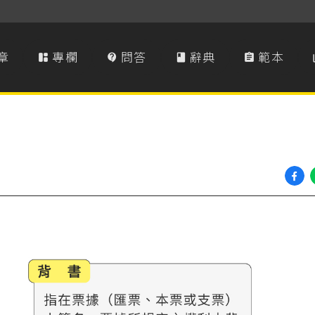
章
專欄
問答
辭典
範本



