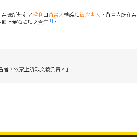
，票據所規定之
權利
由
背書人
轉讓給
被背書人
。背書人既在票
[1]
票據上金額款項之責任
。
簽名者，依票上所載文義負責。」