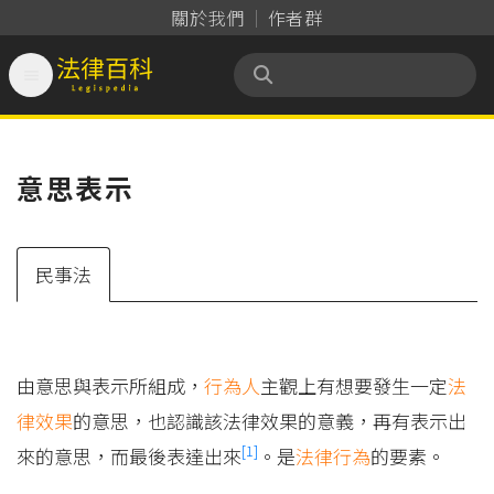
關於我們
作者群

法律百科 Legispedia
意思表示
民事法
由意思與表示所組成，
行為人
主觀上有想要發生一定
法
律效果
的意思，也認識該法律效果的意義，再有表示出
[1]
來的意思，而最後表達出來
。是
法律行為
的要素。