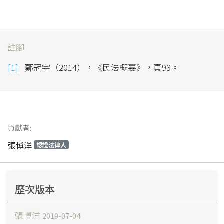
註腳
鄭冠宇（2014），《民法概要》，頁93。
貢獻者:
張博洋
認證法律人
歷次版本
張博洋
2019-07-04