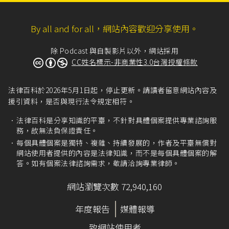
By all and for all，網站內容歡迎分享使用。
除 Podcast 與自製影片以外，網站採用
CC姓名標示-非商業性3.0台灣授權條款
法律百科於2026年5月1日起，停止更新。請讀者留意網站內容及
援引資料，是否與現行法令規定相符。
法律百科是分享知識的平臺，不針對具體個案提供專業諮詢服
務，故無法負保證責任。
每個具體個案是獨特、複雜、持續發展的，作者及平臺無償對
網站使用者提供的內容是法律知識，而不是每個具體個案的解
答。如有個案法律諮詢需求，敬請洽詢專業律師。
網站瀏覽次數 72,940,160
年度報告
媒體報導
致網站使用者