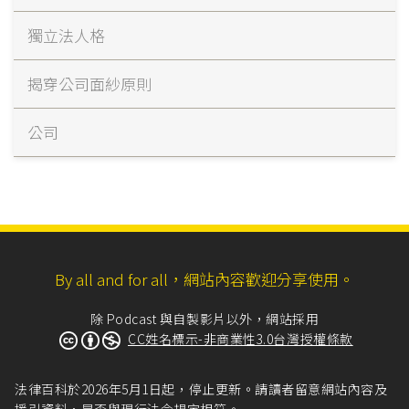
獨立法人格
揭穿公司面紗原則
公司
By all and for all，網站內容歡迎分享使用。
除 Podcast 與自製影片以外，網站採用
CC姓名標示-非商業性3.0台灣授權條款
法律百科於2026年5月1日起，停止更新。請讀者留意網站內容及