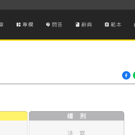
章
專欄
問答
辭典
範本



