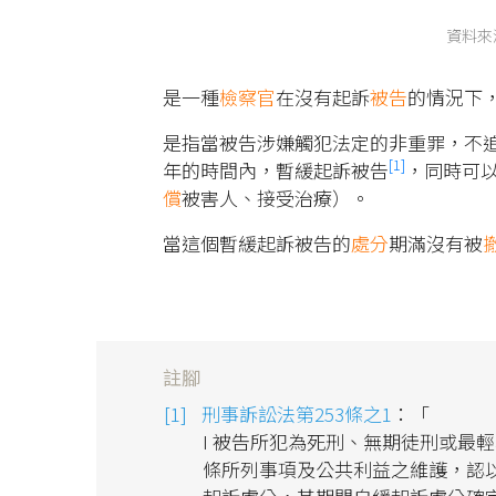
資料來
是一種
檢察官
在沒有起訴
被告
的情況下
是指當被告涉嫌觸犯法定的非重罪，不追
[1]
年的時間內，暫緩起訴被告
，同時可
償
被害人、接受治療）。
當這個暫緩起訴被告的
處分
期滿沒有被
註腳
刑事訴訟法第253條之1
：「
I 被告所犯為死刑、無期徒刑或最
條所列事項及公共利益之維護，認