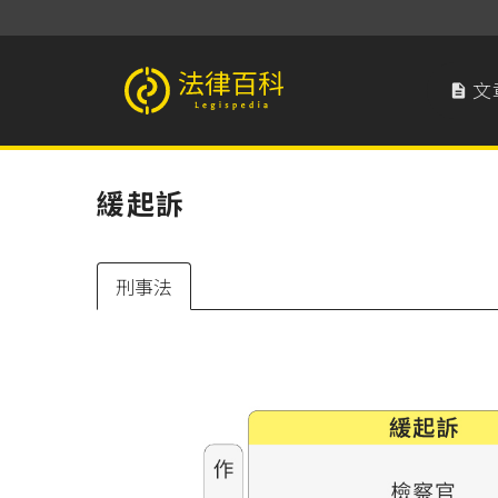
文

法律百科 Legispedia
緩起訴
刑事法