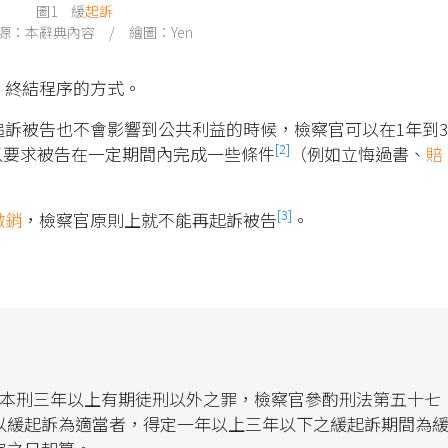
圖1 緩
起訴
源：本辭典內容 / 繪圖：Yen
，終結程序的方式。
訴被告也不會影響到公共利益的時候，檢察官可以在1年到3
[2]
以要求被告在一定期間內完成一些條件
（例如立悔過書、
賠
[3]
撤銷
，檢察官原則上就不能再起訴被告
。
輕本刑三年以上有期徒刑以外之罪，檢察官參酌刑法第五十七
以緩起訴為適當者，得定一年以上三年以下之緩起訴期間為