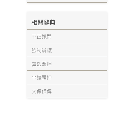
相關辭典
不正訊問
強制辯護
虞逃羈押
串證羈押
交保候傳