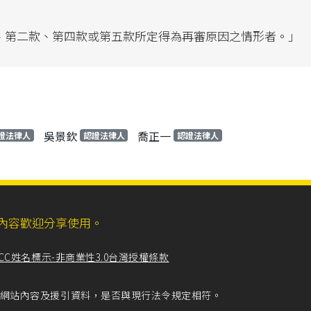
、第二款、第四款或第五款所定得為再審原因之情形者。」
吳景欽
喬正一
證法律人
認證法律人
認證法律人
ll，網站內容歡迎分享使用。
CC姓名標示-非商業性3.0台灣授權條款
留意網站內容及援引資料，是否與現行法令規定相符。