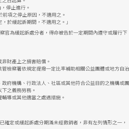
定之日起算。
內，停止進行。
，於前項之停止原因，不適用之。
規定，於緩起訴期間，不適用之。」
檢察官為緩起訴處分者，得命被告於一定期間內遵守或履行下
或非財產上之損害賠償。
該管檢察署依規定提撥一定比率補助相關公益團體或地方自
、政府機構、行政法人、社區或其他符合公益目的之機構或
以下之義務勞務。
理輔導或其他適當之處遇措施。
已確定或緩起訴處分期滿未經撤銷者，非有左列情形之一，