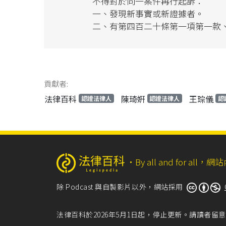
不得對於同一案件再行起訴：
一、發現新事實或新證據者。
二、有第四百二十條第一項第一款
貢獻者:
法律百科
陳琦姸
王琮儀
認證法律人
認證法律人
認
‧
By all and for a
除 Podcast 與自製影片以外，網站採用
法律百科於2026年5月1日起，停止更新。請讀者