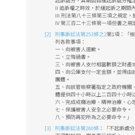
起訴處分，其期間自緩起訴處分確
II 追訴權之時效，於緩起訴之期間
III 刑法第八十三條第三項之規定
IV 第三百二十三條第一項但書之
刑事訴訟法第253條之2
第1項：「
列各款事項：
一、向被害人道歉。
二、立悔過書。
三、向被害人支付相當數額之財產
四、向公庫支付一定金額，並得由
團體。
五、向該管檢察署指定之政府機關
體提供四十小時以上二百四十小時
六、完成戒癮治療、精神治療、心
七、保護被害人安全之必要命令。
八、預防再犯所為之必要命令。」
刑事訴訟法第260條
：「不起訴處分