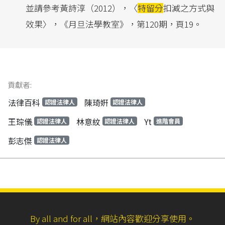
並請參考黃詩淳（2012），〈
特留分
扣減之方式與
效果〉，《月旦法學教室》，第120期，頁19。
貢獻者:
法律百科
陳琦姸
認證法律人
認證法律人
王琮儀
林意紋
Yt
認證法律人
認證法律人
進階會員
彭志傑
認證法律人
By all and for all，網站內容歡迎分享使用。