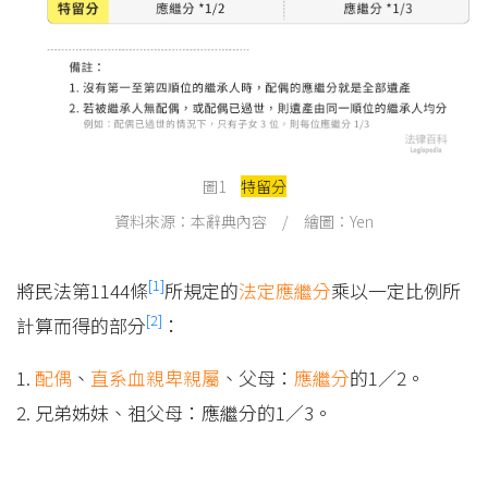
圖1
特留分
資料來源：本辭典內容 / 繪圖：Yen
[1]
將民法第1144條
所規定的
法定應繼分
乘以一定比例所
[2]
計算而得的部分
：
1.
配偶
、
直系血親卑親屬
、父母：
應繼分
的1／2。
2. 兄弟姊妹、祖父母：應繼分的1／3。