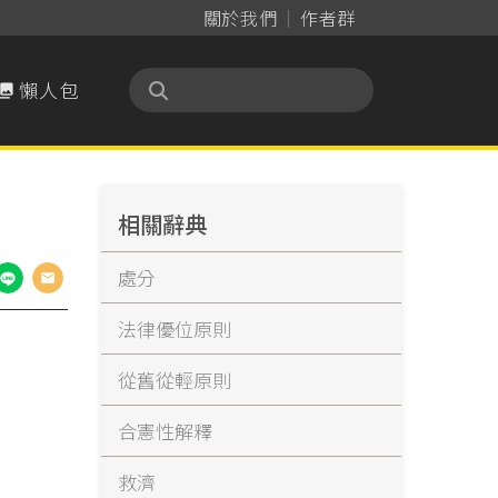
關於我們
作者群
懶人包

相關辭典
處分
法律優位原則
從舊從輕原則
合憲性解釋
救濟