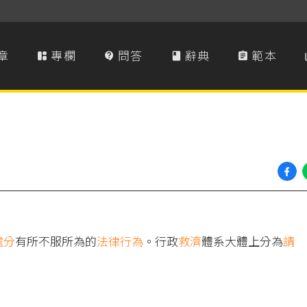
章
專欄
問答
辭典
範本




處分
有所不服所為的
法律行為
。行政
救濟
體系大體上分為
請