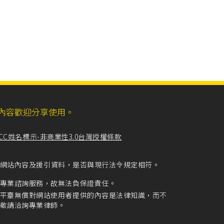
ll，網站內容歡迎分享使用。
CC姓名標示-非商業性3.0台灣授權條款
留意網站內容及援引資料，是否與現行法令規定相符。
專業諮詢服務，故無法負保證責任。
平臺無償對網站使用者提供的內容是法律知識，而不
敬請洽詢專業律師。