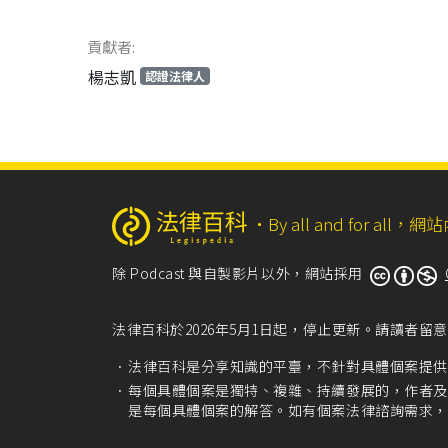
貢獻者:
楊志凱
認證法律人
‧
By all and for a
除 Podcast 與自製影片以外，網站採用
法律百科於2026年5月1日起，停止更新。請讀者
法律百科是分享知識的平臺，不針對具體個案提供
每個具體個案是獨特、複雜、持續發展的，作者及
是每個具體個案的解答。如有個案法律諮詢需求，