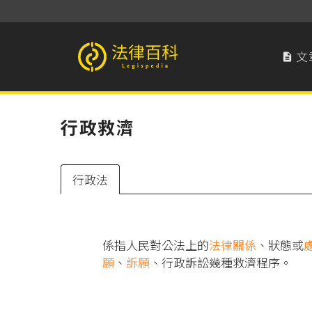
文

法律百科 Legispedia
行政救濟
行政法
係指人民對公法上的
法律關係
、狀態或
願
、
訴願
、行政訴訟幾種救濟程序。