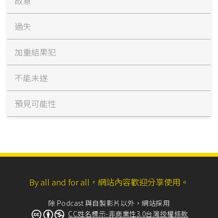
故意
過失
加重結果犯
不能未遂
預見可能性
By all and for all，網站內容歡迎分享使用。
除 Podcast 與自製影片以外，網站採用
CC姓名標示-非商業性3.0台灣授權條款