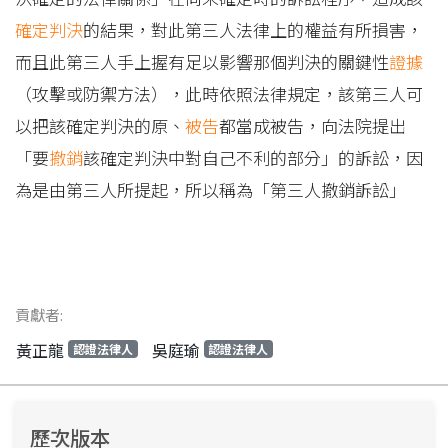
確定判決
的結果，對此第三人法律上的權益有所損害，
而且此第三人手上握有足以影響那個判決的關鍵性
證據
（攻擊或防禦方法），此時依照法律規定，該第三人可
以把該確定判決的原、
被告
都當成被告，向法院提出
「要
撤銷
該確定判決中對自己不利的部分」的訴訟，因
為是由第三人所提起，所以稱為「第三人撤銷訴訟」
貢獻者:
黃正龍
吳庭瑜
認證法律人
認證法律人
歷次版本