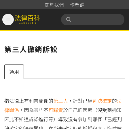
關於我們
作者群

法律百科 Legispedia
第三人撤銷訴訟
通用
指法律上有利害關係的
第三人
，針對已經
判決確定
的
法
律關係
，因為某些不
可歸責
於自己的因素（沒受到通知
因此不知道訴訟進行等）導致沒有參加到那個「已經判
決確定的法律關係」在尚未確定時的訴訟程序，造成該