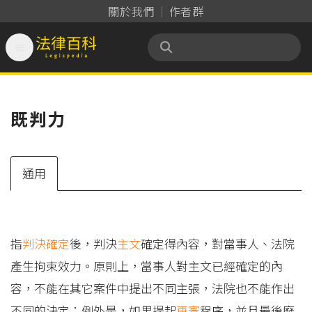
關於我們
作者群

法律百科 Legispedia
既判力
通用
指
判決確定
後，判決
主文
確定得內容，對當事人、法院
產生拘束效力。原則上，當事人對主文已經確定的內
容，不能在其它案件中提出不同主張，法院也不能作出
不同的決定；例外是，如果提起
再審
程序，並且最後廢