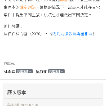
棄原本的
確定判決
，這樣的情況下，當事人才能在其它
案件中提出不同主張，法院也才能做出不同決定。
延伸閱讀：
法律百科問答（2020），《
既判力擴張及再審相關
》。
貢獻者:
林希庭
吳庭瑜
認證法律人
認證法律人
歷次版本
吳庭瑜
2020-07-30