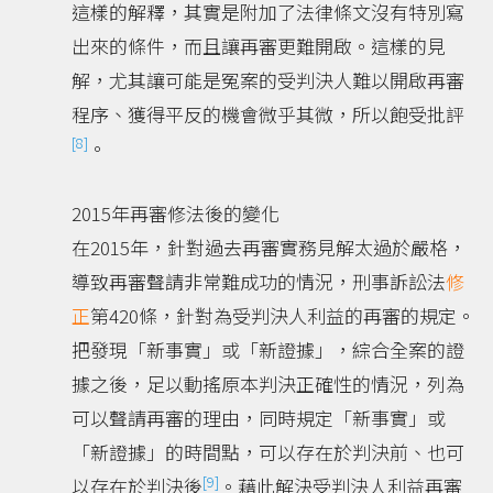
這樣的解釋，其實是附加了法律條文沒有特別寫
出來的條件，而且讓再審更難開啟。這樣的見
解，尤其讓可能是冤案的受判決人難以開啟再審
程序、獲得平反的機會微乎其微，所以飽受批評
[8]
。
2015年再審修法後的變化
在2015年，針對過去再審實務見解太過於嚴格，
導致再審聲請非常難成功的情況，刑事訴訟法
修
正
第420條，針對為受判決人利益的再審的規定。
把發現「新事實」或「新證據」，綜合全案的證
據之後，足以動搖原本判決正確性的情況，列為
可以聲請再審的理由，同時規定「新事實」或
「新證據」的時間點，可以存在於判決前、也可
[9]
以存在於判決後
。藉此解決受判決人利益再審