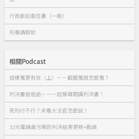
行政訴訟委任書（一般）
刑事請假狀
相關Podcast
這樣蒐更有效（上）－－截圖蒐證怎麼蒐？
判決書追追追－－一起搜尋閱讀判決書！
死刑行不行？來看大法官怎麼說！
32元電鍋貪污案的判決結果更新+勘誤