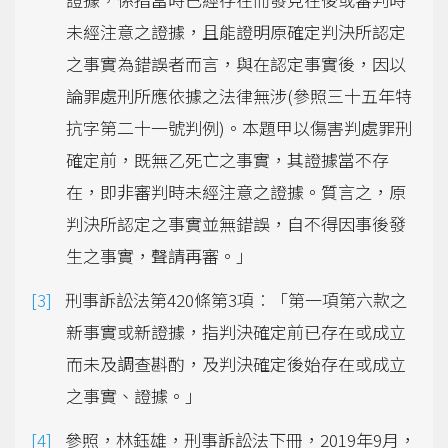
未經注意之證據，且能證明原確定判決所認定
之事實為錯誤者而言，與在認定事實後，因以
論罪處刑所應依據之法律無涉(參照三十五年特
抗字第二十一號判例)。本題甲以傷害判處罪刑
確定前，既無乙死亡之事實，其證據當不存
在，即非審判時未經注意之證據。質言之，原
判決所認定之事實並無錯誤，自不得因事後發
生之事實，聲請再審。」
刑事訴訟法第420條第3項︰「第一項第六款之
新事實或新證據，指判決確定前已存在或成立
而未及調查斟酌，及判決確定後始存在或成立
之事實、證據。」
參照，林鈺雄，刑事訴訟法下冊，2019年9月，