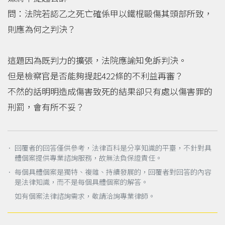
問：法院若認乙之死亡確係甲以鐵棍毆傷其頭部所致，
則應為何之判決？
這題因為既判力的擴張，法院應諭知免訴判決。
但是檢察官是否能夠提起422條的不利益再審？
不然的話明明造成傷害致死的結果卻只有處以傷害罪的
刑罰，會有所不妥？
． 回覆者的回答僅供參考，法律百科是分享知識的平臺，不針對具
體個案提供專業諮詢服務，故無法負保證責任。
． 每個具體個案是獨特、複雜、持續發展的，回覆者對回答的內容
是法律知識，而不是每個具體個案的解答。
如有個案法律諮詢需求，敬請洽詢專業律師。