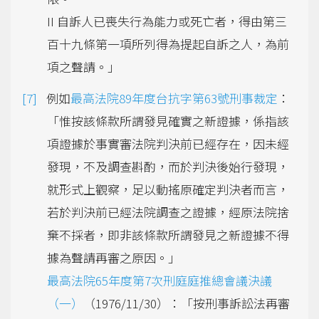
II 自訴人已喪失行為能力或死亡者，得由第三
百十九條第一項所列得為提起自訴之人，為前
項之聲請。」
例如
最高法院89年度台抗字第63號刑事裁定
：
「惟按該條款所謂發見確實之新證據，係指該
項證據於事實審法院判決前已經存在，因未經
發現，不及調查斟酌，而於判決後始行發現，
就形式上觀察，足以動搖原確定判決者而言，
若於判決前已經法院調查之證據，經原法院捨
棄不採者，即非該條款所謂發見之新證據不得
據為聲請再審之原因。」
最高法院65年度第7次刑庭庭推總會議決議
（一）
（1976/11/30）：「按刑事訴訟法再審