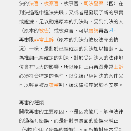
決的
法官
、
檢察官
、檢事官、
司法警察
（官）在
判決過程中違法失職；又或者是發現了新的事實
或證據，足以動搖原本的判決時，受到判決的人
[2]
（原本的
被告
）或檢察官，可以
聲請
再審
。
再審跟
非常上訴
（原本的判決有違反法令的情
況）一樣，是對於已經確定的判決加以推翻。因
為推翻已經確定的判決，對於受判決人的法律地
位會有很大的影響，所以原則上再審跟非常
上訴
必須符合特定的條件，以免讓已經判決的案件又
可以輕易被反
覆審
判，讓法律秩序過於不安定。
再審的種類
開啟再審的主要原因，不是因為適用、解釋法律
的過程有錯誤，而是針對事實面的錯誤來糾正
（例如使用了錯誤的證據）。而根據對原本受判