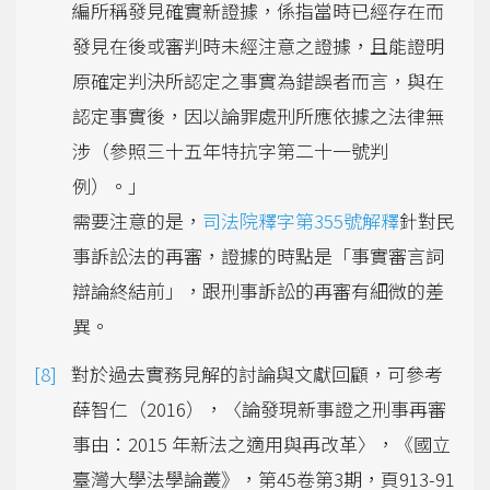
編所稱發見確實新證據，係指當時已經存在而
發見在後或審判時未經注意之證據，且能證明
原確定判決所認定之事實為錯誤者而言，與在
認定事實後，因以論罪處刑所應依據之法律無
涉（參照三十五年特抗字第二十一號判
例）。」
需要注意的是，
司法院釋字第355號解釋
針對民
事訴訟法的再審，證據的時點是「事實審言詞
辯論終結前」，跟刑事訴訟的再審有細微的差
異。
對於過去實務見解的討論與文獻回顧，可參考
薛智仁（2016），〈論發現新事證之刑事再審
事由：2015 年新法之適用與再改革〉，《國立
臺灣大學法學論叢》，第45卷第3期，頁913-91