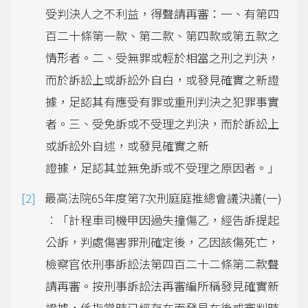
受判決人之不利益，得聲請再審：一、有第四
百二十條第一款、第二款、第四款或第五款之
情形者。二、受無罪或輕於相當之刑之判決，
而於訴訟上或訴訟外自白，或發見確實之新證
據，足認其有應受有罪或重刑判決之犯罪事實
者。三、受免訴或不受理之判決，而於訴訟上
或訴訟外自述，或發見確實之新
證據，足認其並無免訴或不受理之原因者。」
最高法院65年度第7次刑庭庭推總會議決議(一)
︰「計程車司機甲因過失撞傷乙，經告訴提起
公訴，判處傷害罪刑確定後，乙因該傷死亡，
檢察官依刑事訴訟法第四百二十二條第二款聲
請再審。按刑事訴訟法再審編所稱發見確實新
證據，係指當時已經存在而發見在後或審判時