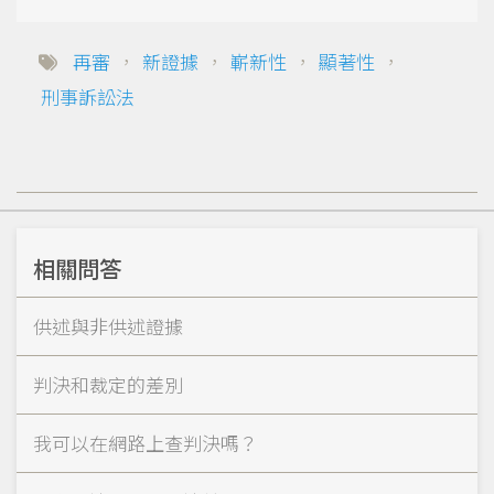
再審
，
新證據
，
嶄新性
，
顯著性
，
刑事訴訟法
相關問答
供述與非供述證據
判決和裁定的差別
我可以在網路上查判決嗎？