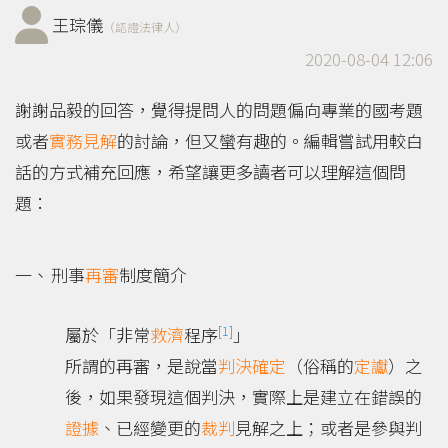
王琮儀
（認證法律人）
2020-08-04 12:06
謝謝品毅的回答，覺得提問人的問題偏向專業的國考題
或者
實務見解
的討論，但又蠻有趣的。編輯嘗試用較白
話的方式補充回應，希望讓更多讀者可以理解這個問
題：
刑事
再審
制度簡介
[1]
屬於「非常
救濟
程序
」
所謂的再審，是說當
判決確定
（俗稱的
定讞
）之
後，如果發現這個判決，實際上是建立在錯誤的
證據
、已經變更的
裁判
見解之上；或者是參與判