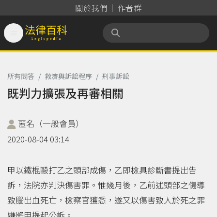
關於我們
作者群

法律百科 Legispedia
所有問答
/
救濟與訴訟程序
/
刑事訴訟
既判力擴張及再審相關
匿名（一般會員）
2020-08-04 03:14
甲以鐵棍毆打乙之頭部成傷，乙即檢具診斷書提出告
訴，法院亦判決傷害罪。惟幾月後，乙前述頭部之傷導
致腦出血死亡，檢察官獲悉，遂又以傷害致人於死之罪
嫌將甲提起公訴。