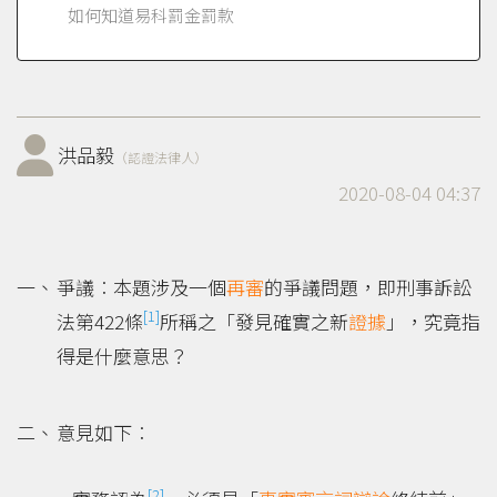
如何知道易科罰金罰款
洪品毅
（認證法律人）
2020-08-04 04:37
爭議︰本題涉及一個
再審
的爭議問題，即刑事訴訟
[1]
法第422條
所稱之「發見確實之新
證據
」，究竟指
得是什麼意思？
意見如下︰
[2]