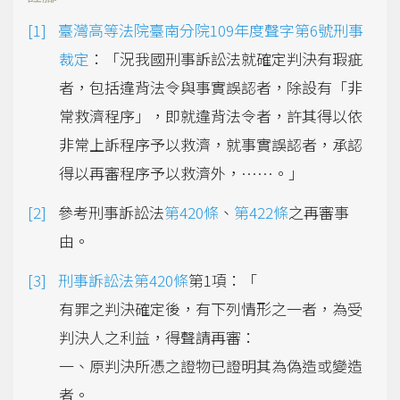
臺灣高等法院臺南分院109年度聲字第6號刑事
裁定
：「況我國刑事訴訟法就確定判決有瑕疵
者，包括違背法令與事實誤認者，除設有「非
常救濟程序」，即就違背法令者，許其得以依
非常上訴程序予以救濟，就事實誤認者，承認
得以再審程序予以救濟外，……。」
參考刑事訴訟法
第420條
、
第422條
之再審事
由。
刑事訴訟法第420條
第1項：「
有罪之判決確定後，有下列情形之一者，為受
判決人之利益，得聲請再審：
一、原判決所憑之證物已證明其為偽造或變造
者。