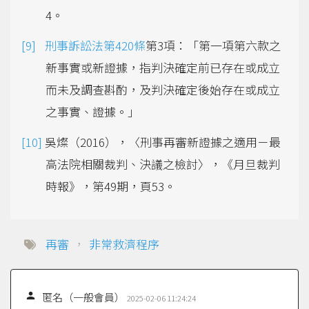
4。
刑事訴訟法第420條
第3項：「第一項第六款之
新事實或新證據，指判決確定前已存在或成立
而未及調查斟酌，及判決確定後始存在或成立
之事實、證據。」
吳燦（2016），〈刑事再審新證據之適用－最
高法院相關裁判、決議之檢討〉，《月旦裁判
時報》，第49期，頁53。
再審
，
非常救濟程序

匿名（一般會員）
2025-02-06 11:24:24