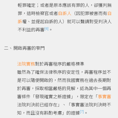
輕罪確定；或者是原本應該有罪的人，卻獲判無
罪，這時檢察官或者
自訴人
（因犯罪被害而有
自
訴
權、並提起自訴的人）就可以聲請對受判決人
[6]
不利益的再審
。
開啟再審的窄門
法院實務
對於再審程序的嚴格標準
雖然為了確保法律秩序的安定性，再審程序並不
是可以隨便開啟的，然而我國實務在過去長期對
於再審，採取相當嚴格的見解，認為其中一個再
審條件「發現確實之新證據」，限定在「
事實審
法院判決前已經存在」、「事實審法院判決時不
[7]
知，而且沒有斟酌考慮」的證據
。