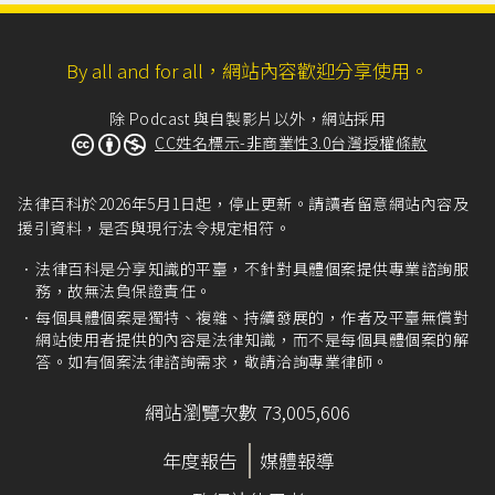
By all and for all，網站內容歡迎分享使用。
除 Podcast 與自製影片以外，網站採用
CC姓名標示-非商業性3.0台灣授權條款
法律百科於2026年5月1日起，停止更新。請讀者留意網站內容及
援引資料，是否與現行法令規定相符。
法律百科是分享知識的平臺，不針對具體個案提供專業諮詢服
務，故無法負保證責任。
每個具體個案是獨特、複雜、持續發展的，作者及平臺無償對
網站使用者提供的內容是法律知識，而不是每個具體個案的解
答。如有個案法律諮詢需求，敬請洽詢專業律師。
網站瀏覽次數 73,005,606
年度報告
媒體報導