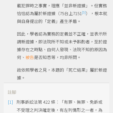
載犯罪時之事實，理應「並非新證據」。但實務
[5]
恰恰認為屬於新證據（75台上7151
），根本就
與自身提出的「定義」產生矛盾。
因此，學者認為實務的定義並不正確，並表示所
謂新證據，即法院所不知或未予斟酌者，至於證
據存在之時點、由何人發現、法院不知的原因為
何、
被告
是否知悉等，均非所問。
故依照學者之見，本題的「死亡結果」屬於新證
據。
註腳
刑事訴訟法第 422 條︰「有罪、無罪、免訴或
不受理之判決確定後，有左列情形之一者，為