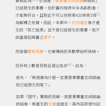
實務認為
，必須是「
事實審
言詞辯論
終結前」
已經發生的事實，但於審判程序中未為斟酌者，
[3]
才能夠符合。且對此不可以依照第420條第3項
為解釋之依據。因此，本案中，
判決確定
後才產
生的「死亡結果」並不是已經發生的事實，就不
該當提起再審之
要件
。
而這個
實務見解
，也被傳統的多數學說所接納。
[4]
但另有少數意見對此提出批評
，認為︰
首先，「新證據為什麼一定要是事實審言詞辯論
前已經發生的呢？」
如果「固守」實務的見解，那麼事實審言詞辯論
終結後，新產生的
文書
或證言，其內容即使均記