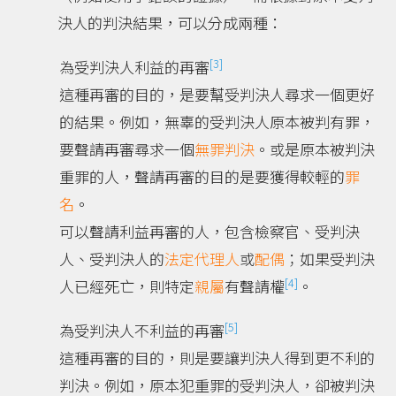
決人的判決結果，可以分成兩種：
[3]
為受判決人利益的再審
這種再審的目的，是要幫受判決人尋求一個更好
的結果。例如，無辜的受判決人原本被判有罪，
要聲請再審尋求一個
無罪判決
。或是原本被判決
重罪的人，聲請再審的目的是要獲得較輕的
罪
名
。
可以聲請利益再審的人，包含檢察官、受判決
人、受判決人的
法定代理人
或
配偶
；如果受判決
[4]
人已經死亡，則特定
親屬
有聲請權
。
[5]
為受判決人不利益的再審
這種再審的目的，則是要讓判決人得到更不利的
判決。例如，原本犯重罪的受判決人，卻被判決