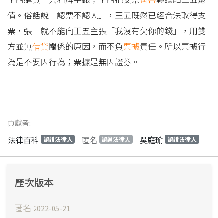
債。俗話說「認票不認人」，王五既然已經合法取得支
票，張三就不能向王五主張「我沒有欠你的錢」，用雙
方並無
借貸
關係的原因，而不負
票據
責任。所以票據行
為是不要因行為；票據是無因證劵。
貢獻者:
法律百科
匿名
吳庭瑜
認證法律人
認證法律人
認證法律人
歷次版本
匿名
2022-05-21