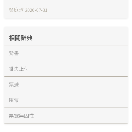
吳庭瑜
2020-07-31
相關辭典
背書
掛失止付
票據
匯票
票據無因性