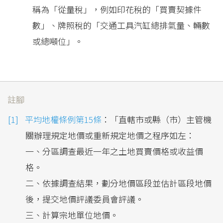
稱為「從量稅」，例如印花稅的「買賣契據件
數」、牌照稅的「交通工具汽缸總排氣量、輛數
或總噸位」。
註腳
平均地權條例第15條
：「直轄市或縣（市）主管機
關辦理規定地價或重新規定地價之程序如左：
一、分區調查最近一年之土地買賣價格或收益價
格。
二、依據調查結果，劃分地價區段並估計區段地價
後，提交地價評議委員會評議。
三、計算宗地單位地價。