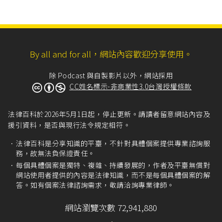
By all and for all，網站內容歡迎分享使用。
除 Podcast 與自製影片以外，網站採用
CC姓名標示-非商業性3.0台灣授權條款
法律百科於2026年5月1日起，停止更新。請讀者留意網站內容及
援引資料，是否與現行法令規定相符。
法律百科是分享知識的平臺，不針對具體個案提供專業諮詢服
務，故無法負保證責任。
每個具體個案是獨特、複雜、持續發展的，作者及平臺無償對
網站使用者提供的內容是法律知識，而不是每個具體個案的解
答。如有個案法律諮詢需求，敬請洽詢專業律師。
網站瀏覽次數 72,941,880