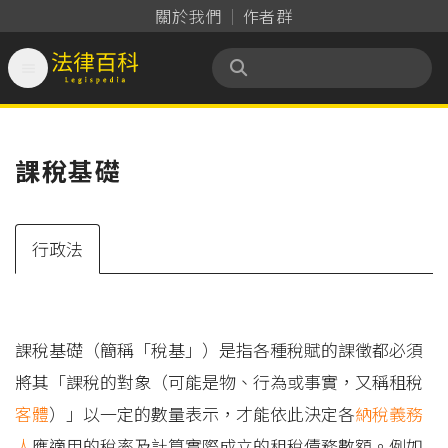
關於我們
作者群

法律百科 Legispedia
課稅基礎
行政法
課稅基礎（簡稱「稅基」）是指各種稅賦的課徵都必須
將其「課稅的對象（可能是物、行為或事實，又稱租稅
客體
）」以一定的數量表示，才能依此決定各
納稅義務
人
應適用的稅率及計算實際成立的租稅債務數額。例如