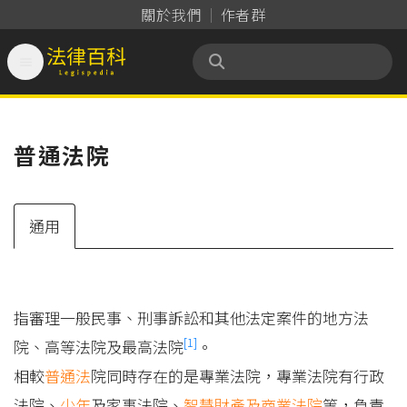
關於我們
作者群

法律百科 Legispedia
普通法院
通用
指審理一般民事、刑事訴訟和其他法定案件的地方法
[1]
院、高等法院及最高法院
。
相較
普通法
院同時存在的是專業法院，專業法院有行政
法院、
少年
及家事法院、
智慧財產及商業法院
等，負責