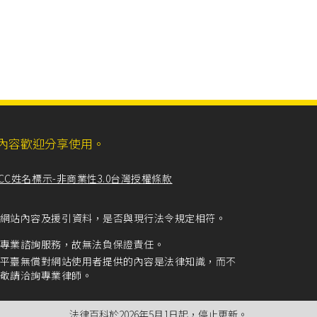
ll，網站內容歡迎分享使用。
CC姓名標示-非商業性3.0台灣授權條款
留意網站內容及援引資料，是否與現行法令規定相符。
專業諮詢服務，故無法負保證責任。
平臺無償對網站使用者提供的內容是法律知識，而不
敬請洽詢專業律師。
法律百科於2026年5月1日起，停止更新。