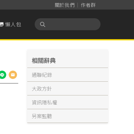
關於我們
作者群
懶人包

相關辭典
通聯紀錄
大政方針
資訊隱私權
另案監聽