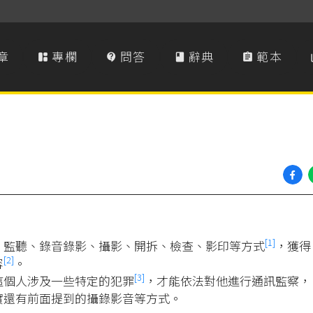
章
專欄
問答
辭典
範本




[1]
、監聽、錄音錄影、攝影、開拆、檢查、影印等方式
，獲得
[2]
容
。
[3]
這個人涉及一些特定的犯罪
，才能依法對他進行通訊監察，
實還有前面提到的攝錄影音等方式。