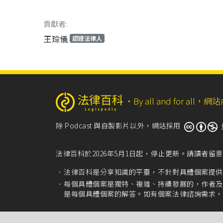
貢獻者:
王琮儀
認證法律人
‧
By all and for a
除 Podcast 與自製影片以外，網站採用
法律百科於2026年5月1日起，停止更新。請讀者
法律百科是分享知識的平臺，不針對具體個案提供
每個具體個案是獨特、複雜、持續發展的，作者及
是每個具體個案的解答。如有個案法律諮詢需求，