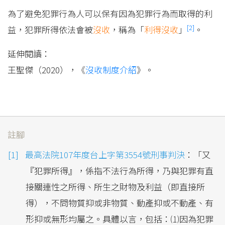
為了避免犯罪行為人可以保有因為犯罪行為而取得的利
[2]
益，犯罪所得依法會被
沒收
，稱為「
利得沒收
」
。
延伸閱讀：
王聖傑（2020），《
沒收制度介紹
》。
註腳
最高法院107年度台上字第3554號刑事判決
：「又
『犯罪所得』，係指不法行為所得，乃與犯罪有直
接關連性之所得、所生之財物及利益（即直接所
得），不問物質抑或非物質、動產抑或不動產、有
形抑或無形均屬之。具體以言，包括：⑴因為犯罪