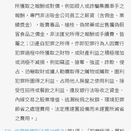
所獲取之報酬或對價，例如殺人或詐騙集團車手之
報酬，專門非法吸金公司員工之薪資（含佣金、業
績獎金），販賣毒品、槍枝、偽禁藥或出售攙偽假
冒食品之價金，非法匯兌所得之報酬或手續費，皆
屬之；⑵產自犯罪之所得，亦即犯罪行為人因實行
犯罪過程中所獲取之財物，或財產利益之積極增加
或消極不減損，例如竊盜、搶奪、強盜、詐欺、侵
占、恐嚇取財或擄人勒贖取得之贓物或贓款，圖利
犯罪所圖得之利益、占用他人房屋之使用利益、接
受性招待或餐飲之利益、違反銀行法吸收之資金、
內線交易之股票增值、逃漏稅捐之稅額、環境犯罪
節省之處理費用、法定應建置設備而未建置所減省
之費用。」
中華民國刑法第38條之1
第1項：「犯罪所得，屬於