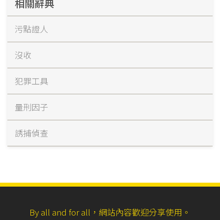
相關辭典
污點證人
沒收
犯罪工具
量刑因子
誘捕偵查
By all and for all，網站內容歡迎分享使用。