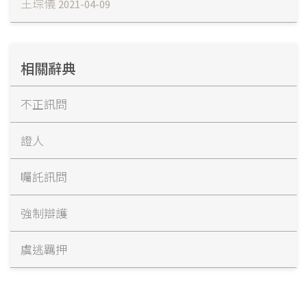
王琮儀
2021-04-09
相關辭典
不正訊問
證人
囑託訊問
強制辯護
虞逃羈押