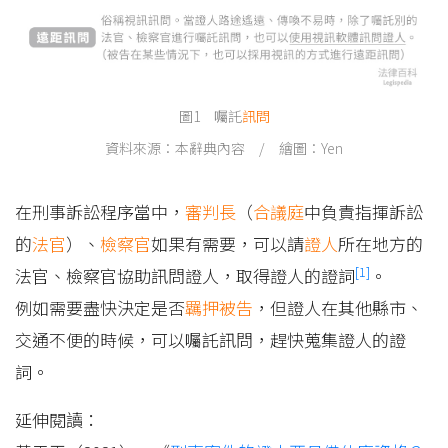
圖1 囑託
訊問
資料來源：本辭典內容 / 繪圖：Yen
在刑事訴訟程序當中，
審判長
（
合議庭
中負責指揮訴訟
的
法官
）、
檢察官
如果有需要，可以請
證人
所在地方的
[1]
法官、檢察官協助訊問證人，取得證人的證詞
。
例如需要盡快決定是否
羈押
被告
，但證人在其他縣市、
交通不便的時候，可以囑託訊問，趕快蒐集證人的證
詞。
延伸閱讀：