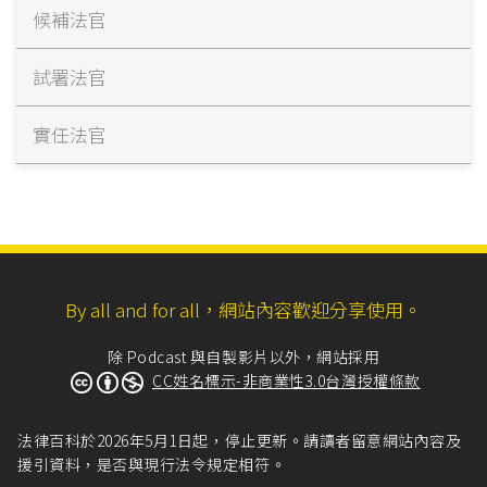
候補法官
試署法官
實任法官
By all and for all，網站內容歡迎分享使用。
除 Podcast 與自製影片以外，網站採用
CC姓名標示-非商業性3.0台灣授權條款
法律百科於2026年5月1日起，停止更新。請讀者留意網站內容及
援引資料，是否與現行法令規定相符。