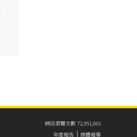
理
損
致
網站瀏覽次數 72,951,601
年度報告
媒體報導