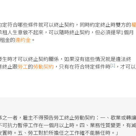
約定符合哪些條件就可以終止契約，同時約定終止時雙方的
承租人生意做不起來，可以隨時終止契約，但必須提早1個月
月租金的
違約金
。
發生時才可以終止契約關係，如果沒有這些情況就是違法終
[1]
意終止跟
勞工
的
勞動契約
，只有在符合特定條件時
，才可以
事之一者，雇主不得預告勞工終止勞動契約：一、歇業或轉
不可抗力暫停工作在一個月以上時。四、業務性質變更，有
安置時。五、勞工對於所擔任之工作確不能勝任時。」