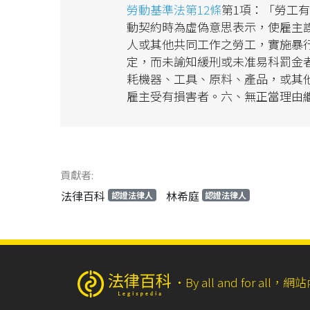
勞動基準法第12條
第1項：「勞工
動契約時為虛偽意思表示，使雇主
人或其他共同工作之勞工，實施暴
定，而未諭知緩刑或未准易科罰金
耗機器、工具、原料、產品，或其
雇主受有損害者。六、無正當理由
貢獻者:
法律百科
林希庭
認證法律人
認證法律人
‧
By all and for a