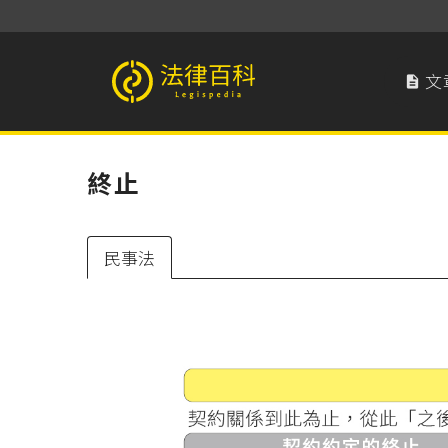
文

法律百科 Legispedia
終止
民事法