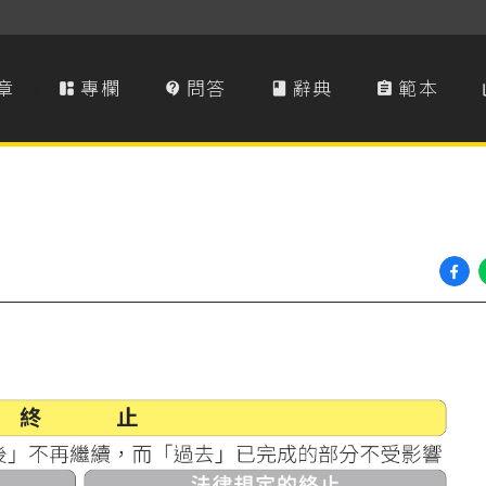
章
專欄
問答
辭典
範本



