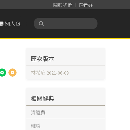
關於我們
作者群
懶人包

歷次版本
林希庭
2021-06-09
相關辭典
資遣費
離職