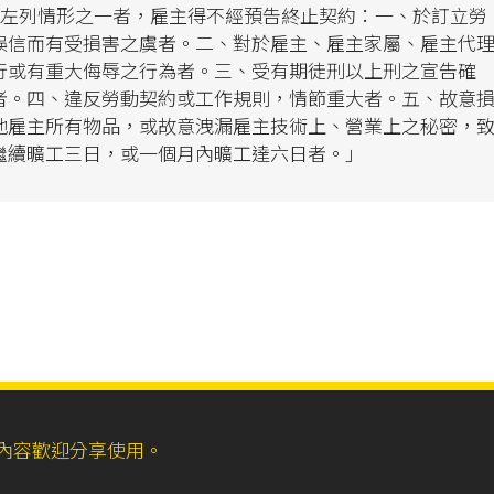
有左列情形之一者，雇主得不經預告終止契約：一、於訂立勞
誤信而有受損害之虞者。二、對於雇主、雇主家屬、雇主代
行或有重大侮辱之行為者。三、受有期徒刑以上刑之宣告確
者。四、違反勞動契約或工作規則，情節重大者。五、故意
他雇主所有物品，或故意洩漏雇主技術上、營業上之秘密，
繼續曠工三日，或一個月內曠工達六日者。」
ll，網站內容歡迎分享使用。