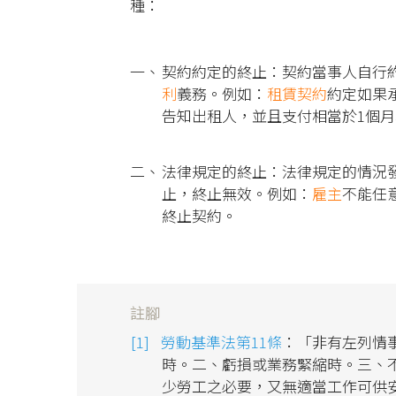
種：
契約約定的終止：契約當事人自行
利
義務。例如：
租賃契約
約定如果
告知出租人，並且支付相當於1個
法律規定的終止：法律規定的情況
止，終止無效。例如：
雇主
不能任
終止契約。
註腳
勞動基準法第11條
：「非有左列情
時。二、虧損或業務緊縮時。三、
少勞工之必要，又無適當工作可供