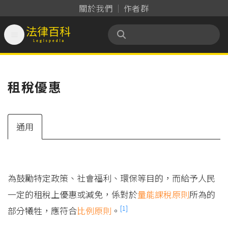
關於我們
作者群

法律百科 Legispedia
租稅優惠
通用
為鼓勵特定政策、社會福利、環保等目的，而給予人民
一定的租稅上優惠或減免，係對於
量能課稅原則
所為的
[1]
部分犧牲，應符合
比例原則
。