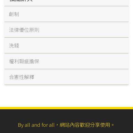
創制
法律優位原則
洗錢
權利瑕疵擔保
合憲性解釋
By all and for all，網站內容歡迎分享使用。