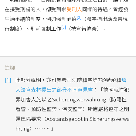
在接受刑罰的人，卻受到跟
受刑人
同樣的待遇。曾經發
[2]
生過爭議的制度，例如強制治療
（釋字指出應改善現
[3]
行制度）、刑前強制工作
（被宣告違憲）。
註腳
此部分說明，亦可參考司法院釋字第799號解釋
詹
大法官森林提出之部分不同意見書
：「德國就性犯
罪加害人施以之Sicherungsverwahrung（防範性
看管、預防性監禁、保安監禁）所應嚴格遵守之明
顯區隔要求（Abstandsgebot in Sicherungsverwa
hrung）……。」