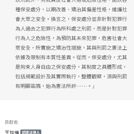
種保安處分，以期改善、矯治其偏差性格，維護社
會大眾之安全。換言之，保安處分並非針對犯罪行
為人過去之犯罪行為所科處之刑罰，而是針對犯罪
行為人之危險性，為預防其未來犯罪，危害社會大
眾安全，所實施之矯治性措施，其與刑罰之憲法上
依據及限制有本質性差異。從而，保安處分，尤其
是拘束人身自由之保安處分，其制度之具體形成，
包括規範設計及其實際執行，整體觀察，須與刑罰
有明顯區隔，始為憲法所許……。」
貢獻者:
王琮儀
認證法律人