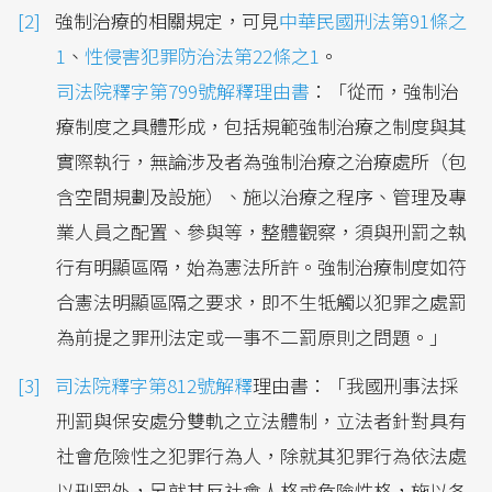
強制治療的相關規定，可見
中華民國刑法第91條之
1
、
性侵害犯罪防治法第22條之1
。
司法院釋字第799號解釋理由書
：「從而，強制治
療制度之具體形成，包括規範強制治療之制度與其
實際執行，無論涉及者為強制治療之治療處所（包
含空間規劃及設施）、施以治療之程序、管理及專
業人員之配置、參與等，整體觀察，須與刑罰之執
行有明顯區隔，始為憲法所許。強制治療制度如符
合憲法明顯區隔之要求，即不生牴觸以犯罪之處罰
為前提之罪刑法定或一事不二罰原則之問題。」
司法院釋字第812號解釋
理由書：「我國刑事法採
刑罰與保安處分雙軌之立法體制，立法者針對具有
社會危險性之犯罪行為人，除就其犯罪行為依法處
以刑罰外，另就其反社會人格或危險性格，施以各