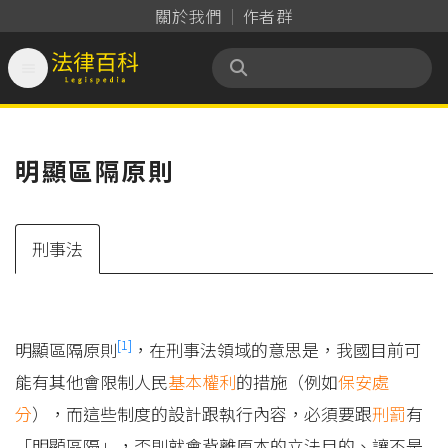
關於我們
作者群

法律百科 Legispedia
明顯區隔原則
刑事法
[1]
明顯區隔原則
，在刑事法領域的意思是，我國目前可
能有其他會限制人民
基本權利
的措施（例如
保安處
分
），而這些制度的設計跟執行內容，必須要跟
刑罰
有
「明顯區隔」，否則就會背離原本的立法目的、讓不是