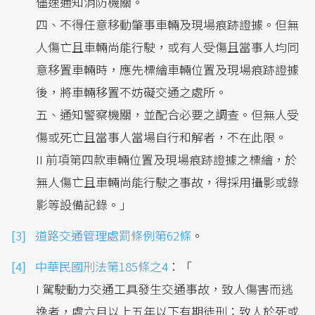
儘速通知消防機關。
四、不得任意移動肇事車輛及現場痕跡證據。但無
人傷亡且車輛尚能行駛，或有人受傷且當事人均同
意移置車輛時，應先標繪車輛位置及現場痕跡證據
後，將車輛移置不妨礙交通之處所。
五、通知警察機關，並配合必要之調查。但無人受
傷或死亡且當事人當場自行和解者，不在此限。
II 前項第四款車輛位置及現場痕跡證據之標繪，於
無人傷亡且車輛尚能行駛之事故，得採用攝影或錄
影等設備記錄。」
道路交通管理處罰條例第62條
。
中華民國刑法第185條之4
：「
I 駕駛動力交通工具發生交通事故，致人傷害而逃
逸者，處六月以上五年以下有期徒刑；致人於死或