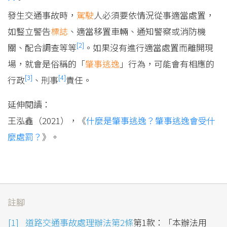
發生交通事故時，
駕駛
人必須要依情況從事適當處置，
如豎立警告
標誌
、適當移置車輛、通知警察或消防機
[2]
關、配合調查等等
。如果沒有進行適當處置而離開現
場，就會是俗稱的「
肇事逃逸
」行為，可能會有相應的
[3]
[4]
行政
、刑事
責任。
延伸閱讀：
王泓鑫（2021），《
什麼是肇事逃逸？肇事逃逸會受什
麼處罰？
》。
註腳
道路交通事故處理辦法第2條
第1款：「本辦法用