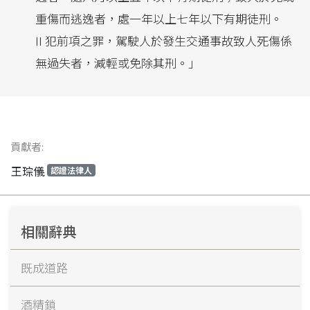
重傷而逃逸者，處一年以上七年以下有期徒刑。
II 犯前項之罪，駕駛人於發生交通事故致人死傷係
無過失者，減輕或免除其刑。」
貢獻者:
王琮儀
認證法律人
相關辭典
既成道路
酒精鎖