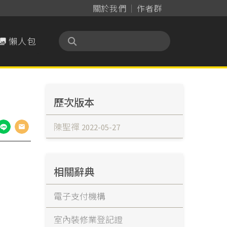
關於我們
作者群
懶人包

歷次版本
陳聖禪
2022-05-27
相關辭典
電子支付機構
室內裝修業登記證