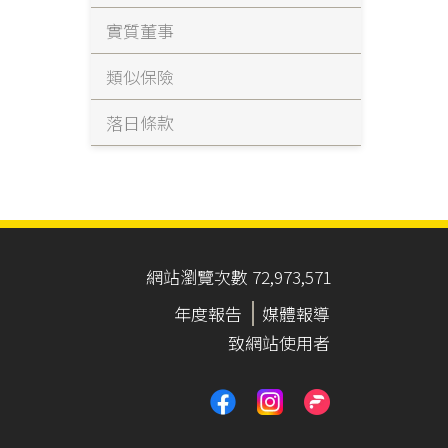
實質董事
類似保險
落日條款
網站瀏覽次數 72,973,571
年度報告
媒體報導
致網站使用者