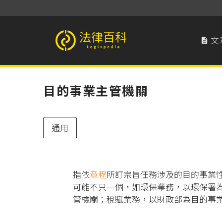
文

法律百科 Legispedia
目的事業主管機關
通用
指依
章程
所訂宗旨任務涉及的目的事業
可能不只一個，如環保業務，以環保署
管機關；稅賦業務，以財政部為目的事