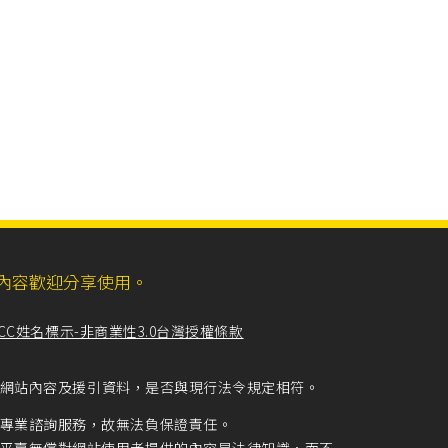
ll，網站內容歡迎分享使用。
CC姓名標示-非商業性3.0台灣授權條款
留意網站內容及援引資料，是否與現行法令規定相符。
專業諮詢服務，故無法負保證責任。
平臺無償對網站使用者提供的內容是法律知識，而不