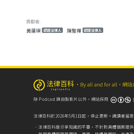
貢獻者:
黃蓮瑛
陳聖禪
認證法律人
認證法律人
‧
By all and for a
除 Podcast 與自製影片以外，網站採用
法律百科於2026年5月1日起，停止更新。請讀者
法律百科是分享知識的平臺，不針對具體個案提供
每個具體個案是獨特、複雜、持續發展的，作者及