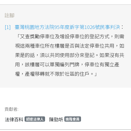
註腳
臺灣桃園地方法院95年度訴字第1026號民事判決
：
「又查獎勵停車位及增設停車位的登記方式，則需
視這兩種車位所在樓層是否與法定停車位共用，如
果是的話，須以共同使用部分來登記。如果沒有共
用，該樓層可以單獨編列門牌，停車位有獨立產
權，產權移轉就不限於社區的住戶。」
貢獻者:
法律百科
陳勁圻
認證法律人
進階會員