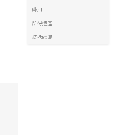
歸扣
所得遺產
概括繼承
繼