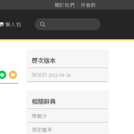
關於我們
作者群
懶人包

歷次版本
陳琦姸
2022-09-26
相關辭典
應繼分
限定繼承