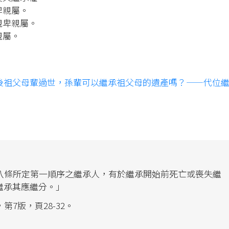
卑親屬。
親卑親屬。
親屬。
後祖父母輩過世，孫輩可以繼承祖父母的遺產嗎？——代位
八條所定第一順序之繼承人，有於繼承開始前死亡或喪失繼
繼承其應繼分。」
第7版，頁28-32。