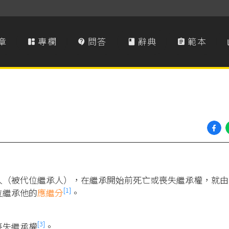
章
專欄
問答
辭典
範本




人（被代位繼承人），在繼承開始前死亡或喪失繼承權，就由
[1]
位繼承他的
應繼分
。
[3]
喪失繼承權
。