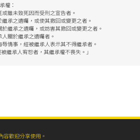
繼承權：
死或雖未致死因而受刑之宣告者。
於繼承之遺囑，或使其撤回或變更之者。
關於繼承之遺囑，或妨害其撤回或變更之者。
承人關於繼承之遺囑者。
侮辱情事，經被繼承人表示其不得繼承者。
如經被繼承人宥恕者，其繼承權不喪失。」
ll，網站內容歡迎分享使用。