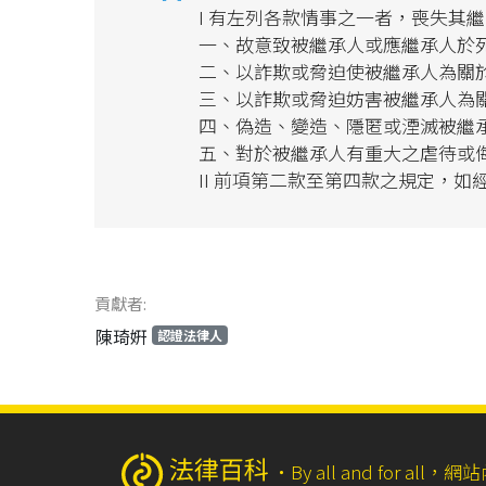
I 有左列各款情事之一者，喪失其
一、故意致被繼承人或應繼承人於
二、以詐欺或脅迫使被繼承人為關
三、以詐欺或脅迫妨害被繼承人為
四、偽造、變造、隱匿或湮滅被繼
五、對於被繼承人有重大之虐待或
II 前項第二款至第四款之規定，
貢獻者:
陳琦姸
認證法律人
‧
By all and for a