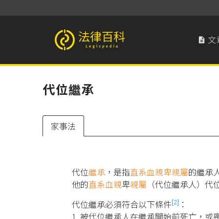
文

法律百科 Legispedia
代位繼承
家事法
代位
繼承
，是指
直系血親卑親屬
的繼承
他的
直系血親
卑
親屬
（代位繼承人）代
[2]
代位繼承必須符合以下條件
：
1. 被代位繼承人在繼承開始前死亡，或