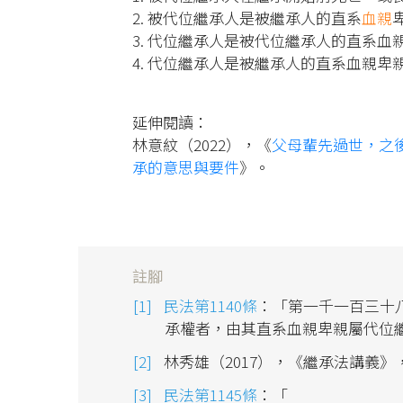
2. 被代位繼承人是被繼承人的直系
血親
3. 代位繼承人是被代位繼承人的直系血
4. 代位繼承人是被繼承人的直系血親卑
延伸閱讀：
林意紋（2022），《
父母輩先過世，之
承的意思與要件
》。
註腳
民法第1140條
：「第一千一百三十
承權者，由其直系血親卑親屬代位
林秀雄（2017），《繼承法講義》，
民法第1145條
：「