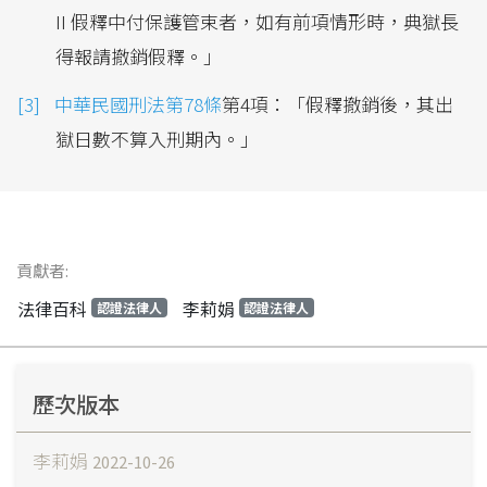
II 假釋中付保護管束者，如有前項情形時，典獄長
得報請撤銷假釋。」
中華民國刑法第78條
第4項：「假釋撤銷後，其出
獄日數不算入刑期內。」
貢獻者:
法律百科
李莉娟
認證法律人
認證法律人
歷次版本
李莉娟
2022-10-26