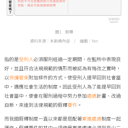
圖1 假釋
資料來源：本辭典內容 / 繪圖：Yen
指的是
受刑人
必須服刑經過一定期間、在監所中表現良
好，並且符合法規規範的情形而被認為有悔改之實時，
以
保護管束
附加條件的方式，使受刑人提早回到社會當
中，適應社會生活的制度。因此受刑人為了能提早回到
社會當中，便會在服刑過程中努力參加
處遇
計畫、改過
自新，來達到法律規範的假釋
要件
。
而我國假釋制度一直以來都是搭配著
累進處遇
制度一起
運作，假釋要件的其中一項便是累進處遇必須到至少二