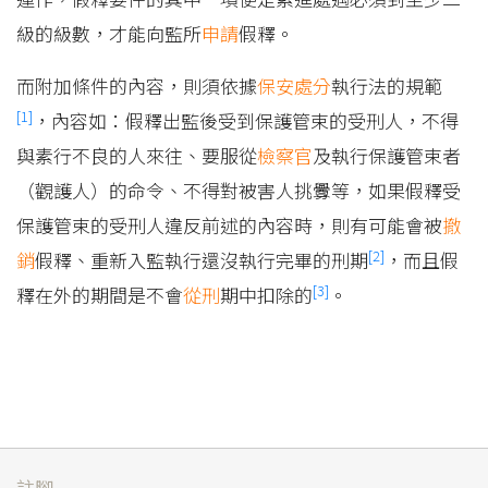
級的級數，才能向監所
申請
假釋。
而附加條件的內容，則須依據
保安處分
執行法的規範
[1]
，內容如：假釋出監後受到保護管束的受刑人，不得
與素行不良的人來往、要服從
檢察官
及執行保護管束者
（觀護人）的命令、不得對被害人挑釁等，如果假釋受
保護管束的受刑人違反前述的內容時，則有可能會被
撤
[2]
銷
假釋、重新入監執行還沒執行完畢的刑期
，而且假
[3]
釋在外的期間是不會
從刑
期中扣除的
。
註腳