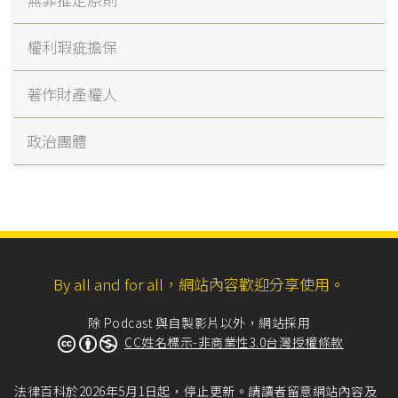
權利瑕疵擔保
著作財產權人
政治團體
By all and for all，網站內容歡迎分享使用。
除 Podcast 與自製影片以外，網站採用
CC姓名標示-非商業性3.0台灣授權條款
法律百科於2026年5月1日起，停止更新。請讀者留意網站內容及