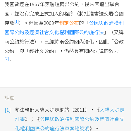
我國曾經在1967年簽署這兩部公約，後來因退出聯合
國，並沒有完成正式加入的程序（將批准書送交聯合國
[1]
存放
）。但因為2009年
制定
公布
的「
公民與政治權利
國際公約及經濟社會文化權利國際公約施行法
」（又稱
兩公約施行法），已經將兩公約國內法化，因此「公政
公約」與「經社文公約」，仍然具有國內法律的效力
[2]
。
註腳
參法務部人權大步走網站（2011），《
人權大步走
計畫
》；《
公民與政治權利國際公約及經濟社會文
化權利國際公約施行法草案總說明
》。