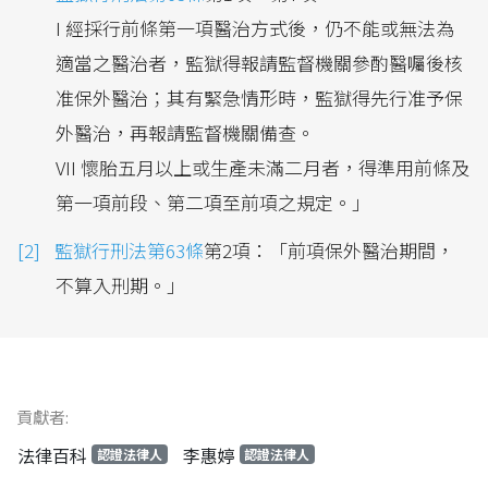
I 經採行前條第一項醫治方式後，仍不能或無法為
適當之醫治者，監獄得報請監督機關參酌醫囑後核
准保外醫治；其有緊急情形時，監獄得先行准予保
外醫治，再報請監督機關備查。
VII 懷胎五月以上或生產未滿二月者，得準用前條及
第一項前段、第二項至前項之規定。」
監獄行刑法第63條
第2項：「前項保外醫治期間，
不算入刑期。」
貢獻者:
法律百科
李惠婷
認證法律人
認證法律人