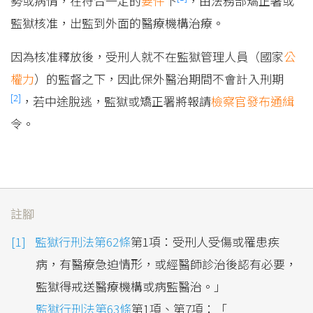
勢或病情，在符合一定的
要件
下
，由法務部矯正署或
監獄核准，出監到外面的醫療機構治療。
因為核准釋放後，受刑人就不在監獄管理人員（國家
公
權力
）的監督之下，因此保外醫治期間不會計入刑期
[2]
，若中途脫逃，監獄或矯正署將報請
檢察官
發布
通緝
令。
註腳
監獄行刑法第62條
第1項：受刑人受傷或罹患疾
病，有醫療急迫情形，或經醫師診治後認有必要，
監獄得戒送醫療機構或病監醫治。」
監獄行刑法第63條
第1項、第7項：「