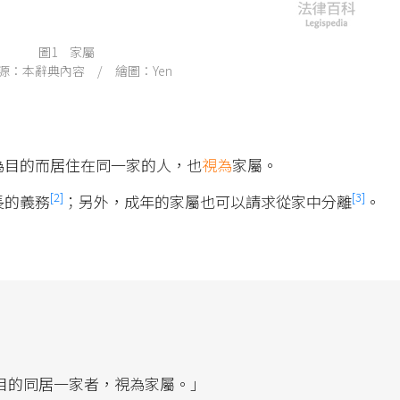
圖1 家屬
源：本辭典內容 / 繪圖：Yen
活為目的而居住在同一家的人，也
視為
家屬。
[2]
[3]
長的義務
；另外，成年的家屬也可以請求從家中分離
。
。
為目的同居一家者，視為家屬。」