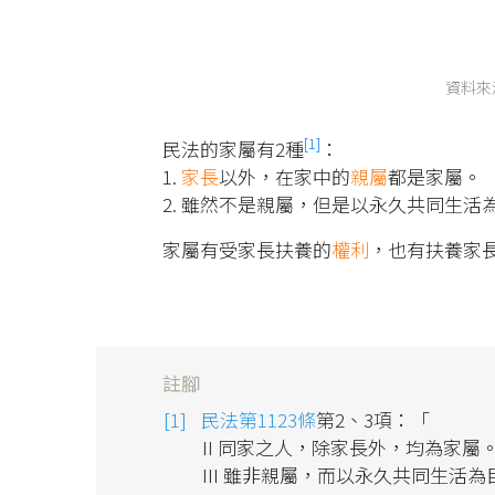
資料來
[1]
民法的家屬有2種
：
1.
家長
以外，在家中的
親屬
都是家屬。
2. 雖然不是親屬，但是以永久共同生
家屬有受家長扶養的
權利
，也有扶養家
註腳
民法第1123條
第2、3項：「
II 同家之人，除家長外，均為家屬
III 雖非親屬，而以永久共同生活