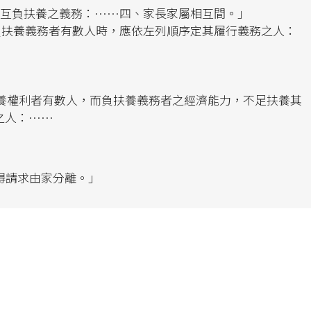
，互負扶養之義務：……四、家長家屬相互間。」
「負扶養義務者有數人時，應依左列順序定其履行義務之人：
扶養權利者有數人，而負扶養義務者之經濟能力，不足扶養其
之人：……
得請求由家分離。」