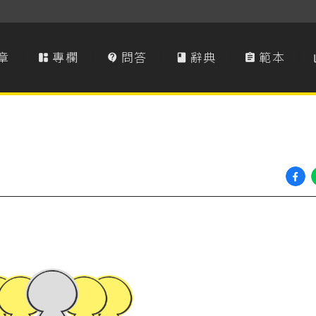
章
專欄
問答
辭典
範本



