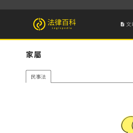
文

法律百科 Legispedia
家屬
民事法