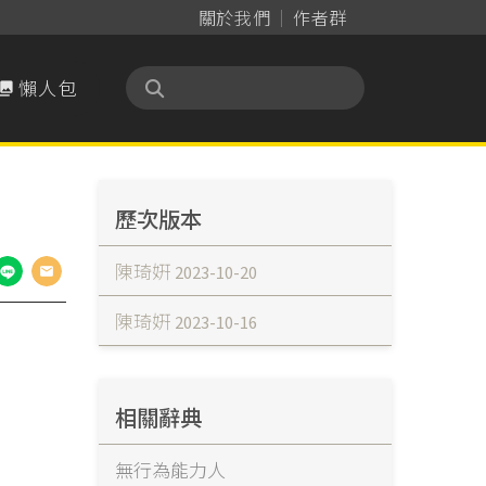
關於我們
作者群
懶人包

歷次版本
陳琦姸
2023-10-20
陳琦姸
2023-10-16
相關辭典
無行為能力人