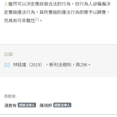
人
雖然可以決定應該做合法的行為，但行為人卻偏偏決
定實施違法行為，其所實施的違法行為即應予以歸責，
[1]
而具有可非難性
。
註腳
林鈺雄（2019），新刑法總則，頁296。
貢獻者:
湯敦有
陳琦姸
認證法律人
認證法律人