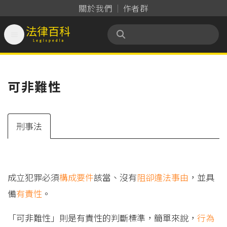
關於我們
作者群

法律百科 Legispedia
可非難性
刑事法
成立犯罪必須
構成要件
該當、沒有
阻卻違法事由
，並具
備
有責性
。
「可非難性」則是有責性的判斷標準，簡單來說，
行為