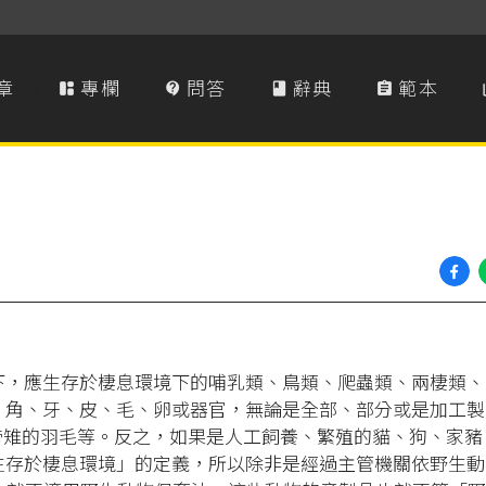
章
專欄
問答
辭典
範本




下，應生存於棲息環境下的哺乳類、鳥類、爬蟲類、兩棲類、
、角、牙、皮、毛、卵或器官，無論是全部、部分或是加工製
帝雉的羽毛等。反之，如果是人工飼養、繁殖的貓、狗、家豬
生存於棲息環境」的定義，所以除非是經過主管機關依野生動