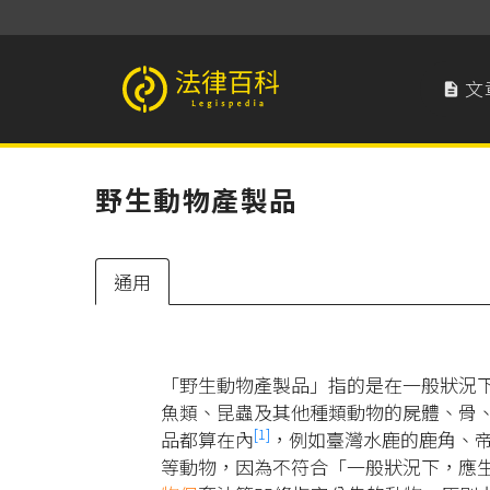
文

法律百科 Legispedia
野生動物產製品
通用
「野生動物產製品」指的是在一般狀況
魚類、昆蟲及其他種類動物的屍體、骨
[1]
品都算在內
，例如臺灣水鹿的鹿角、
等動物，因為不符合「一般狀況下，應