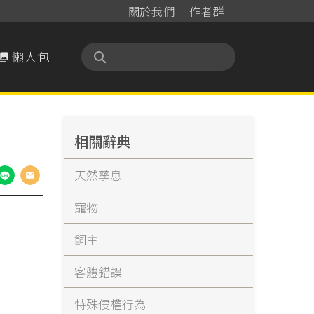
關於我們
作者群
懶人包

相關辭典
天然孳息
寵物
飼主
客體錯誤
特殊侵權行為