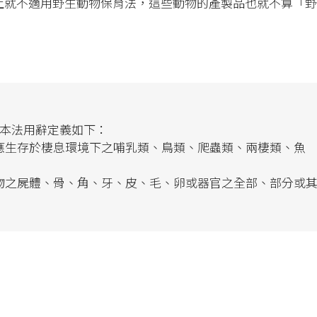
上就不適用野生動物保育法，這些動物的產製品也就不算「野
「本法用辭定義如下：
應生存於棲息環境下之哺乳類、鳥類、爬蟲類、兩棲類、魚
物之屍體、骨、角、牙、皮、毛、卵或器官之全部、部分或