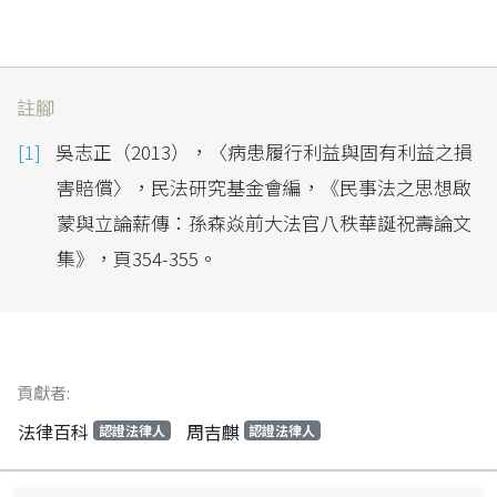
註腳
吳志正（2013），〈病患履行利益與固有利益之損
害賠償〉，民法研究基金會編，《民事法之思想啟
蒙與立論薪傳：孫森焱前大法官八秩華誕祝壽論文
集》，頁354-355。
貢獻者:
法律百科
周吉麒
認證法律人
認證法律人