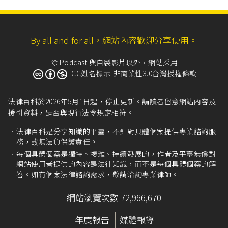
By all and for all，網站內容歡迎分享使用。
除 Podcast 與自製影片以外，網站採用
CC姓名標示-非商業性3.0台灣授權條款
法律百科於2026年5月1日起，停止更新。請讀者留意網站內容及
援引資料，是否與現行法令規定相符。
法律百科是分享知識的平臺，不針對具體個案提供專業諮詢服
務，故無法負保證責任。
每個具體個案是獨特、複雜、持續發展的，作者及平臺無償對
網站使用者提供的內容是法律知識，而不是每個具體個案的解
答。如有個案法律諮詢需求，敬請洽詢專業律師。
網站瀏覽次數 72,966,670
年度報告
媒體報導