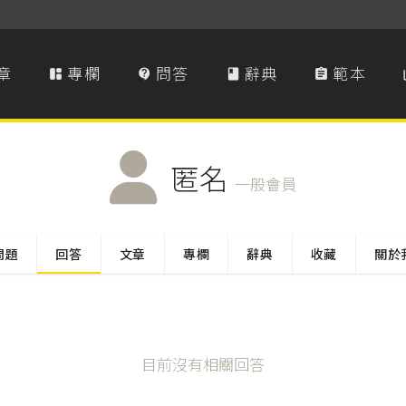
章
專欄
問答
辭典
範本




匿名
一般會員
問題
回答
文章
專欄
辭典
收藏
關於
目前沒有相關回答