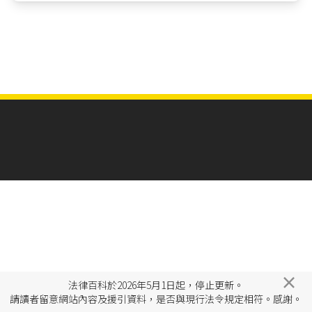
×
法律百科於2026年5月1日起，停止更新。
請讀者留意網站內容及援引資料，是否與現行法令規定相符。感謝。