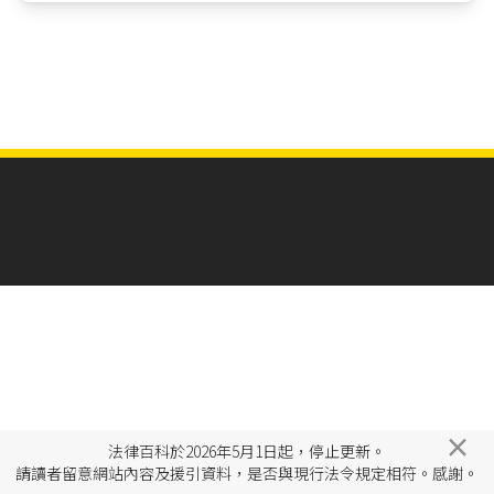
×
法律百科於2026年5月1日起，停止更新。
請讀者留意網站內容及援引資料，是否與現行法令規定相符。感謝。