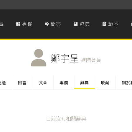
章
專欄
問答
辭典
範本




鄭宇呈
進階會員
問題
回答
文章
專欄
辭典
收藏
關於
目前沒有相關辭典