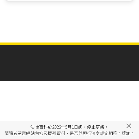
×
法律百科於2026年5月1日起，停止更新。
請讀者留意網站內容及援引資料，是否與現行法令規定相符。感謝。