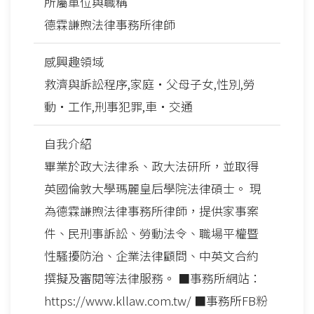
所屬單位與職稱
德霖謙煦法律事務所律師
感興趣領域
救濟與訴訟程序,家庭‧父母子女,性別,勞
動‧工作,刑事犯罪,車‧交通
自我介紹
畢業於政大法律系、政大法研所，並取得
英國倫敦大學瑪麗皇后學院法律碩士。 現
為德霖謙煦法律事務所律師，提供家事案
件、民刑事訴訟、勞動法令、職場平權暨
性騷擾防治、企業法律顧問、中英文合約
撰擬及審閱等法律服務。 ■事務所網站：
https://www.kllaw.com.tw/ ■事務所FB粉