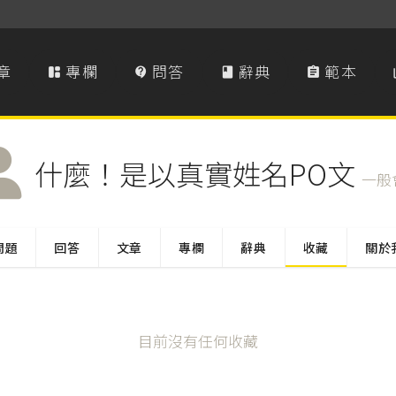
章
專欄
問答
辭典
範本




什麼！是以真實姓名PO文
一般
問題
回答
文章
專欄
辭典
收藏
關於
目前沒有任何收藏