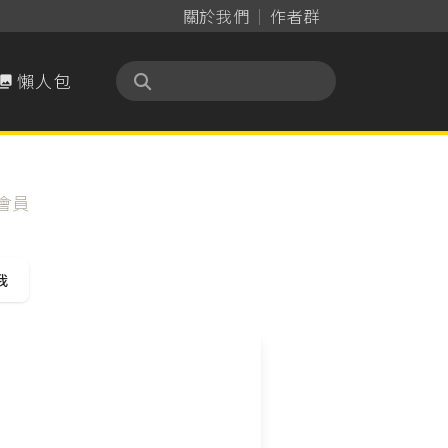
關於我們
作者群
懶人包

會員
我