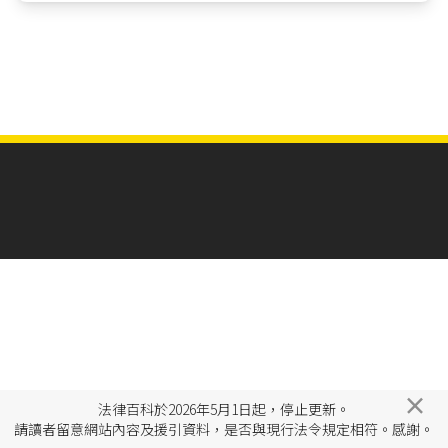
×
法律百科於2026年5月1日起，停止更新。
請讀者留意網站內容及援引資料，是否與現行法令規定相符。感謝。