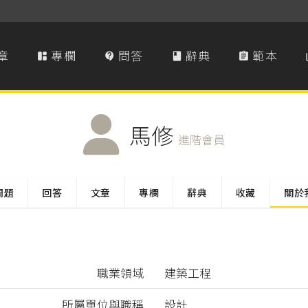
章
專欄
問答
辭典
範本




馬修
進階會員
問題
回答
文章
專欄
辭典
收藏
關於
職業領域
建築工程
所屬單位與職稱
設計