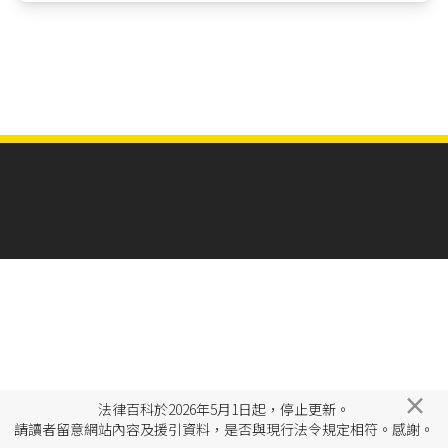
×
法律百科於2026年5月1日起，停止更新。
請讀者留意網站內容及援引資料，是否與現行法令規定相符。感謝。