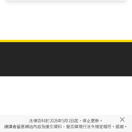
×
法律百科於2026年5月1日起，停止更新。
請讀者留意網站內容及援引資料，是否與現行法令規定相符。感謝。