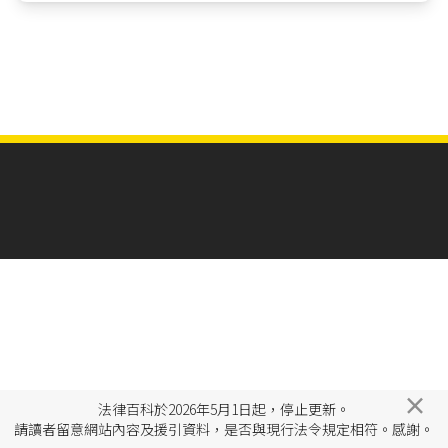
×
法律百科於2026年5月1日起，停止更新。
請讀者留意網站內容及援引資料，是否與現行法令規定相符。感謝。