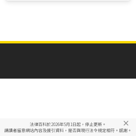
×
法律百科於2026年5月1日起，停止更新。
請讀者留意網站內容及援引資料，是否與現行法令規定相符。感謝。