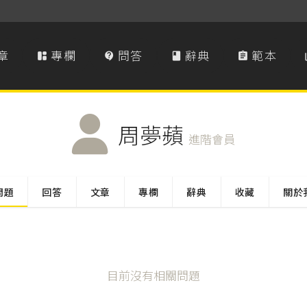
章
專欄
問答
辭典
範本




周夢蘋
進階會員
問題
回答
文章
專欄
辭典
收藏
關於
目前沒有相關問題