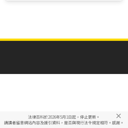
×
法律百科於2026年5月1日起，停止更新。
請讀者留意網站內容及援引資料，是否與現行法令規定相符。感謝。